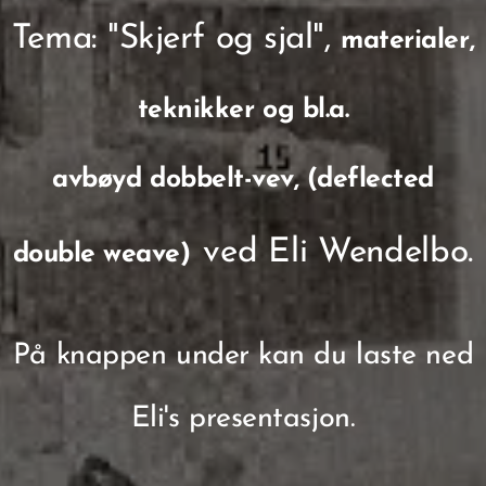
Tema: "Skjerf og sjal",
materialer,
teknikker og bl.a.
avbøyd dobb
e
lt-vev, (deflected
ved Eli Wendelbo.
double
weave)
På knappen under kan du laste ned
Eli's presentasjon.